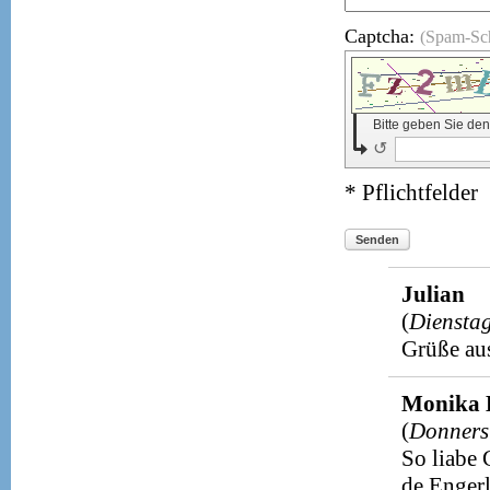
Captcha:
(Spam-Sc
Bitte geben Sie de
↺
* Pflichtfelder
Senden
Julian
(
Diensta
Grüße au
Monika 
(
Donners
So liabe
de Engerl