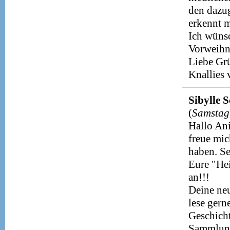
den dazu
erkennt m
Ich wünsc
Vorweihna
Liebe Grü
Knallies
Sibylle 
(
Samstag
Hallo Ani
freue mic
haben. Se
Eure "Hei
an!!!
Deine neu
lese ger
Geschicht
Sammlun