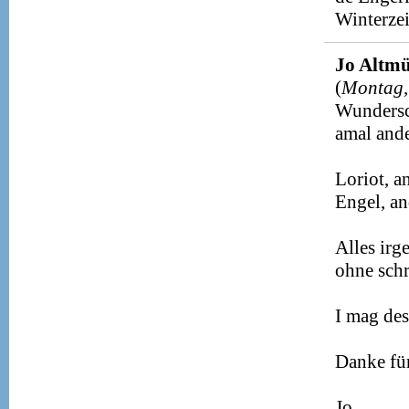
Winterze
Jo Altmü
(
Montag,
Wundersc
amal ande
Loriot, a
Engel, an
Alles irg
ohne schr
I mag des
Danke für
Jo