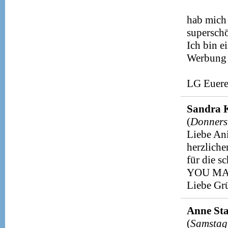
hab mich 
superschö
Ich bin e
Werbung f
LG Euere
Sandra 
(
Donnerst
Liebe Ani
herzliche
für die s
YOU MA
Liebe Gr
Anne St
(
Samstag