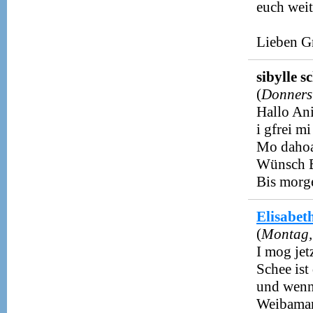
euch wei
Lieben G
sibylle s
(
Donners
Hallo Ani
i gfrei m
Mo dahoa
Wünsch E
Bis morge
Elisabeth
(
Montag,
I mog jet
Schee ist
und wenn 
Weibamar