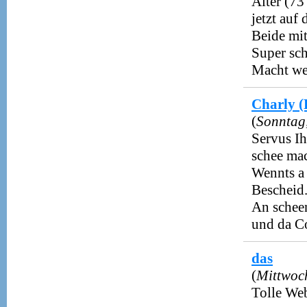
Alter (73 
jetzt auf
Beide mit
Super sch
Macht wei
Charly (
(
Sonntag
Servus I
schee mac
Wennts a 
Bescheid
An schee
und da C
das
(
Mittwoch
Tolle Web