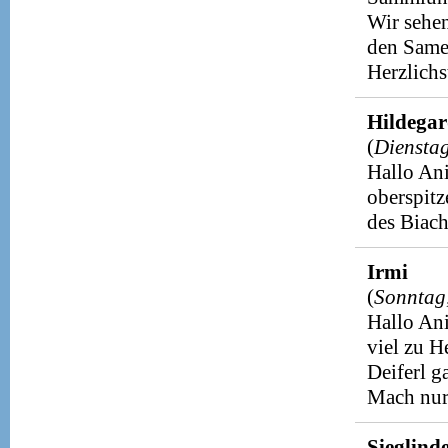
Wir sehen
den Samer
Herzlichs
Hildega
(
Diensta
Hallo Ani
oberspitz
des Biach
Irmi
(
Sonntag
Hallo Ani
viel zu H
Deiferl g
Mach nur 
Sieglind