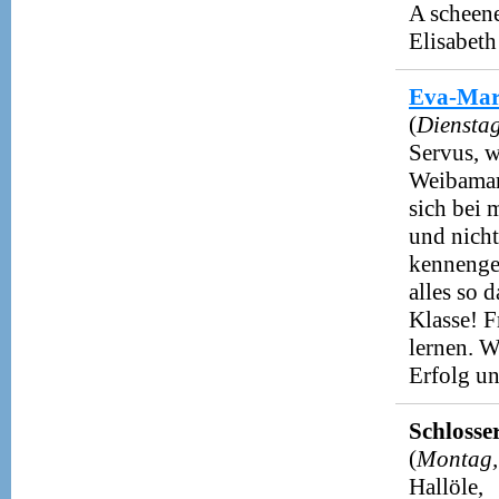
A scheene
Elisabeth
Eva-Mar
(
Dienstag
Servus, w
Weibamar
sich bei 
und nicht
kennengel
alles so d
Klasse! F
lernen. W
Erfolg un
Schlosse
(
Montag,
Hallöle,