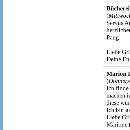
Büchere
(
Mittwoc
Servus An
herzliche
Pang.
Liebe Gr
Deine En
Marion 
(
Donners
Ich finde
machen i
diese wu
Ich bin g
Liebe Gr
Marione 