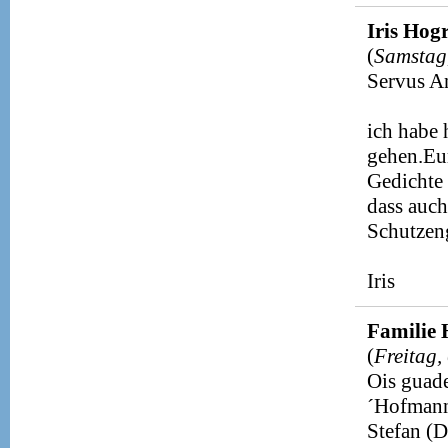
Iris Hog
(
Samstag
Servus An
ich habe 
gehen.Eu
Gedichte 
dass auch
Schutzeng
Iris
Familie
(
Freitag,
Ois guad
´Hofman
Stefan (