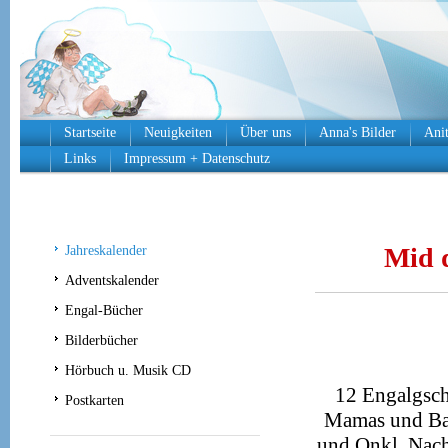
Startseite
Neuigkeiten
Über uns
Anna's Bilder
Anit
Links
Impressum + Datenschutz
Mid 
Jahreskalender
Adventskalender
Engal-Bücher
Bilderbücher
Hörbuch u. Musik CD
12 Engalgsch
Postkarten
Mamas und Bab
und Onkl, Nachb