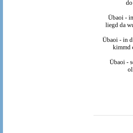
do
Übaoi - i
liegd da w
Übaoi - in d
kimmd d
Übaoi - s
ol