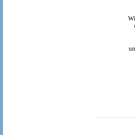
Wia
un