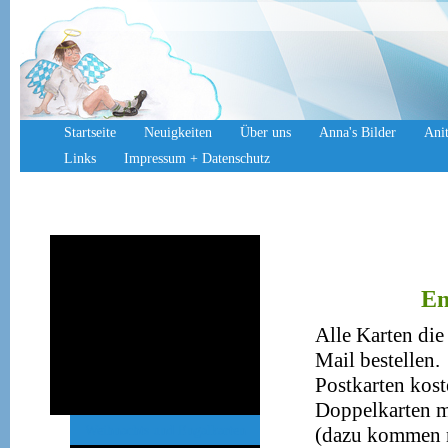
Startseite
Neuigkeiten
Über uns
Anna's Bilder
Anit
Links
Impressum + Datenschutz
Jahreskalender
Adventskalender
En
Engal-Bücher
Alle Karten die
Bilderbücher
Mail bestellen.
Hörbuch u. Musik CD
Postkarten kost
Postkarten
Doppelkarten mi
Weihnachts und Engalkarten
(dazu kommen n